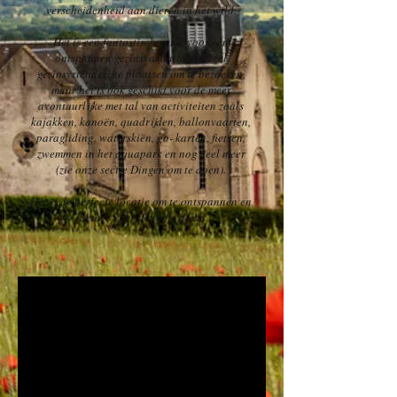
verscheidenheid aan dieren in het wild.
Het is een fantastische plek voor een
ontspannen gezinsvakantie met veel
gezinsvriendelijke plaatsen om te bezoeken,
maar het is ook geschikt voor de meer
avontuurlijke met tal van activiteiten zoals
kajakken, kanoën, quadrijden, ballonvaarten,
paragliding, waterskiën, go- karten, fietsen,
zwemmen in het aquapark en nog veel meer
(zie onze sectie Dingen om te doen).
Het is de perfecte locatie om te ontspannen en
nieuwe energie op te doen.