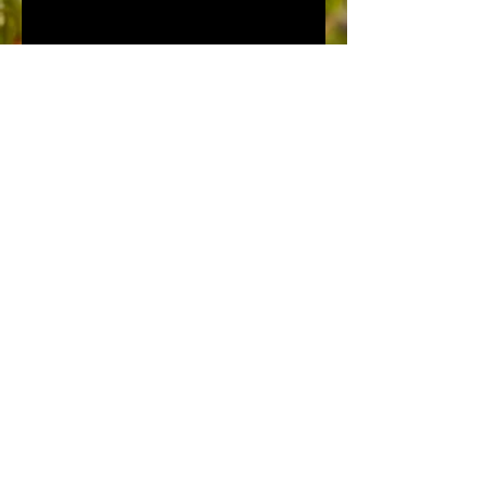
Neem contact op
7 Les Bruyères
TEL:
+33 (0) 789025078
Trois Fonds
E-MAIL:
Creuse 23230
swiftgites@gmail.com